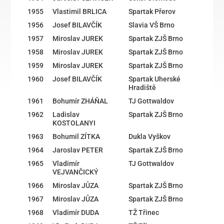
1955
Vlastimil BRLICA
Spartak Přerov
1956
Josef BILAVČÍK
Slavia VŠ Brno
1957
Miroslav JUREK
Spartak ZJŠ Brno
1958
Miroslav JUREK
Spartak ZJŠ Brno
1959
Miroslav JUREK
Spartak ZJŠ Brno
1960
Josef BILAVČÍK
Spartak Uherské
Hradiště
1961
Bohumír ZHÁŇAL
TJ Gottwaldov
1962
Ladislav
Spartak ZJŠ Brno
KOSTOLANYI
1963
Bohumil ZÍTKA
Dukla Vyškov
1964
Jaroslav PETER
Spartak ZJŠ Brno
1965
Vladimír
TJ Gottwaldov
VEJVANČICKÝ
1966
Miroslav JŮZA
Spartak ZJŠ Brno
1967
Miroslav JŮZA
Spartak ZJŠ Brno
1968
Vladimír DUDA
TŽ Třinec