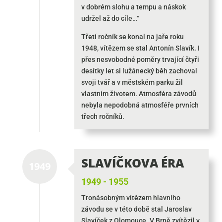
v dobrém slohu a tempu a náskok
udržel až do cíle…“
Třetí ročník se konal na jaře roku
1948, vítězem se stal Antonín Slavík. I
přes nesvobodné poměry trvající čtyři
desítky let si lužánecký běh zachoval
svoji tvář a v městském parku žil
vlastním životem. Atmosféra závodů
nebyla nepodobná atmosféře prvních
třech ročníků.
SLAVÍČKOVA ÉRA
1949
1949 - 1955
Tronásobným vítězem hlavního
závodu se v této době stal Jaroslav
Slavíček z Olomouce. V Brně zvítězil v