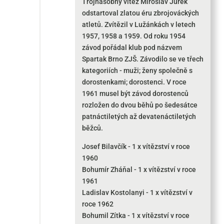
Trojnásobný vítěz Miroslav Jurek
odstartoval zlatou éru zbrojováckých
atletů. Zvítězil v Lužánkách v letech
1957, 1958 a 1959. Od roku 1954
závod pořádal klub pod názvem
Spartak Brno ZJŠ. Závodilo se ve třech
kategoriích - muži; ženy společně s
dorostenkami; dorostenci. V roce
1961 musel být závod dorostenců
rozložen do dvou běhů po šedesátce
patnáctiletých až devatenáctiletých
běžců.
Josef Bilavčík - 1 x vítězství v roce
1960
Bohumír Zháňal - 1 x vítězství v roce
1961
Ladislav Kostolanyi - 1 x vítězství v
roce 1962
Bohumil Zítka - 1 x vítězství v roce