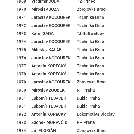
1969
Vladimír DUDA
TŽ Třinec
1970
Miroslav JŮZA
Zbrojovka Brno
1971
Jaroslav KOCOUREK
Technika Brno
1972
Jaroslav KOCOUREK
Technika Brno
1973
Karel GÁBA
TJ Gottwaldov
1974
Jaroslav KOCOUREK
Technika Brno
1975
Miloslav KALÁB
Technika Brno
1976
Jaroslav KOCOUREK
Technika Brno
1977
Antonín KOPECKÝ
Technika Brno
1978
Antonín KOPECKÝ
Technika Brno
1979
Jaroslav KOCOUREK
Zbrojovka Brno
1980
Miroslav ZOUBEK
RH Praha
1981
Lubomír TESÁČEK
Dukla Praha
1981
Lubomír TESÁČEK
Dukla Praha
1982
Antonín KOPECKÝ
Lokomotiva Břeclav
1983
Zdeněk MORAVČÍK
RH Praha
1984
Jiří FLORIÁN
Zbrojovka Brno