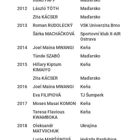
2012
László TÓTH
Maďarsko
Zita KÁCSER
Maďarsko
2013
Roman RUDOLECKÝ
VSK Univerzita Brno
Šárka MACHÁČKOVÁ
Sportovní klub X-AIR
Ostrava
2014
Joel Maina MWANGI
Keňa
Tünde SZABÓ
Maďarsko
2015
Hillary Kiptum
Keňa
KIMAIYO
Zita KÁCSER
Maďarsko
2016
Joel Maina MWANGI
Keňa
Eva FILIPIOVÁ
TJ Šumperk
2017
Moses Masai KOMON
Keňa
Teresa Flavious
Keňa
KWAMBOKA
2018
Oleksandr
Ukrajina
MATVIICHUK
Lucie MARŠÁNOVÁ
Hvězda Pardubice