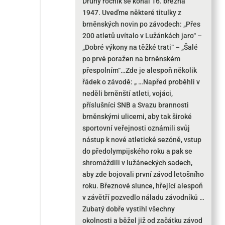
Druhý ročník se konal 16. března
1947. Uveďme některé titulky z
brněnských novin po závodech: „Přes
200 atletů uvítalo v Lužánkách jaro“ –
„Dobré výkony na těžké trati“ – „Šalé
po prvé poražen na brněnském
přespolním“…Zde je alespoň několik
řádek o závodě: „ …Napřed proběhli v
neděli brněnští atleti, vojáci,
příslušníci SNB a Svazu brannosti
brněnskými ulicemi, aby tak široké
sportovní veřejnosti oznámili svůj
nástup k nové atletické sezóně, vstup
do předolympijského roku a pak se
shromáždili v lužáneckých sadech,
aby zde bojovali první závod letošního
roku. Březnové slunce, hřející alespoň
v závětří pozvedlo náladu závodníků …
Zubatý dobře vystihl všechny
okolnosti a běžel již od začátku závod