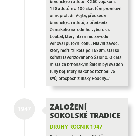
brněnských atletů. K 250 vojákům,
150 atletům a 100 skautům promluvil
univ. prof. dr. Vojta, předseda
brněnských atletů, a předseda
Zemského národního výboru dr.
Loubal, který hlavnímu závodu
věnoval putovní cenu. Hlavní závod,
který měřil tři kola po 1630m, stal se
kořistí favorizovaného Šalého. O další
místa za brněnským Šalém byl sváděn
tuhý boj, který nakonec rozhodl ve
svůj prospěch zlínský Roudný…“
ZALOŽENÍ
1947
SOKOLSKÉ TRADICE
DRUHÝ ROČNÍK 1947