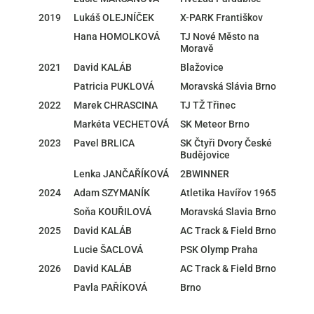
2019
Lukáš OLEJNÍČEK
X-PARK Františkov
Hana HOMOLKOVÁ
TJ Nové Město na
Moravě
2021
David KALÁB
Blažovice
Patricia PUKLOVÁ
Moravská Slávia Brno
2022
Marek CHRASCINA
TJ TŽ Třinec
Markéta VECHETOVÁ
SK Meteor Brno
2023
Pavel BRLICA
SK Čtyři Dvory České
Budějovice
Lenka JANČAŘÍKOVÁ
2BWINNER
2024
Adam SZYMANÍK
Atletika Havířov 1965
Soňa KOUŘILOVÁ
Moravská Slavia Brno
2025
David KALÁB
AC Track & Field Brno
Lucie ŠACLOVÁ
PSK Olymp Praha
2026
David KALÁB
AC Track & Field Brno
Pavla PAŘÍKOVÁ
Brno