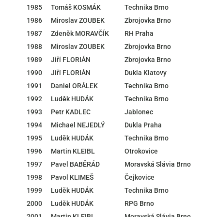
1985
Tomáš KOSMÁK
Technika Brno
1986
Miroslav ZOUBEK
Zbrojovka Brno
1987
Zdeněk MORAVČÍK
RH Praha
1988
Miroslav ZOUBEK
Zbrojovka Brno
1989
Jiří FLORIÁN
Zbrojovka Brno
1990
Jiří FLORIÁN
Dukla Klatovy
1991
Daniel ORÁLEK
Technika Brno
1992
Luděk HUDÁK
Technika Brno
1993
Petr KADLEC
Jablonec
1994
Michael NEJEDLÝ
Dukla Praha
1995
Luděk HUDÁK
Technika Brno
1996
Martin KLEIBL
Otrokovice
1997
Pavel BABĚRÁD
Moravská Slávia Brno
1998
Pavol KLIMEŠ
Čejkovice
1999
Luděk HUDÁK
Technika Brno
2000
Luděk HUDÁK
RPG Brno
2001
Martin KLEIBL
Moravská Slávia Brno