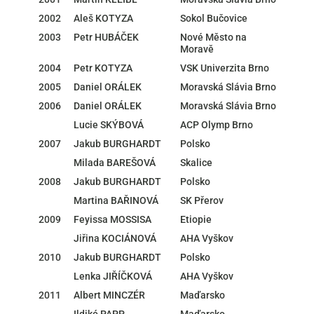
2002
Aleš KOTYZA
Sokol Bučovice
2003
Petr HUBÁČEK
Nové Město na
Moravě
2004
Petr KOTYZA
VSK Univerzita Brno
2005
Daniel ORÁLEK
Moravská Slávia Brno
2006
Daniel ORÁLEK
Moravská Slávia Brno
Lucie SKÝBOVÁ
ACP Olymp Brno
2007
Jakub BURGHARDT
Polsko
Milada BAREŠOVÁ
Skalice
2008
Jakub BURGHARDT
Polsko
Martina BAŘINOVÁ
SK Přerov
2009
Feyissa MOSSISA
Etiopie
Jiřina KOCIÁNOVÁ
AHA Vyškov
2010
Jakub BURGHARDT
Polsko
Lenka JIŘÍČKOVÁ
AHA Vyškov
2011
Albert MINCZÉR
Maďarsko
Ildikó PAPP
Maďarsko