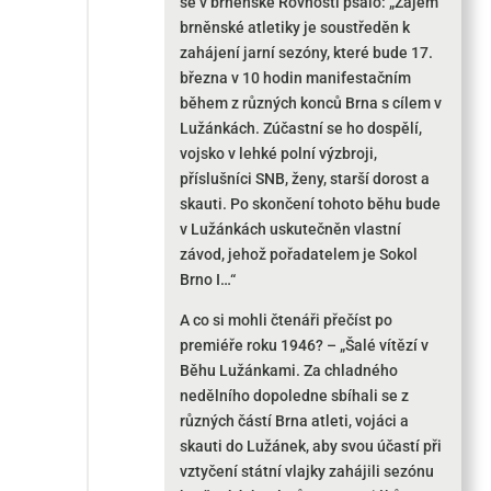
se v brněnské Rovnosti psalo: „Zájem
brněnské atletiky je soustředěn k
zahájení jarní sezóny, které bude 17.
března v 10 hodin manifestačním
během z různých konců Brna s cílem v
Lužánkách. Zúčastní se ho dospělí,
vojsko v lehké polní výzbroji,
příslušníci SNB, ženy, starší dorost a
skauti. Po skončení tohoto běhu bude
v Lužánkách uskutečněn vlastní
závod, jehož pořadatelem je Sokol
Brno I…“
A co si mohli čtenáři přečíst po
premiéře roku 1946? – „Šalé vítězí v
Běhu Lužánkami. Za chladného
nedělního dopoledne sbíhali se z
různých částí Brna atleti, vojáci a
skauti do Lužánek, aby svou účastí při
vztyčení státní vlajky zahájili sezónu