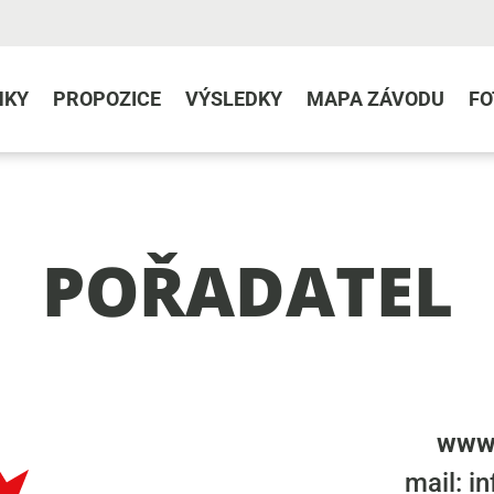
NKY
PROPOZICE
VÝSLEDKY
MAPA ZÁVODU
FO
POŘADATEL
www.
mail: i