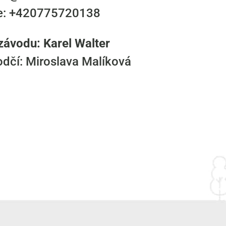
e: +420775720138
 závodu: Karel Walter
odčí: Miroslava Malíková