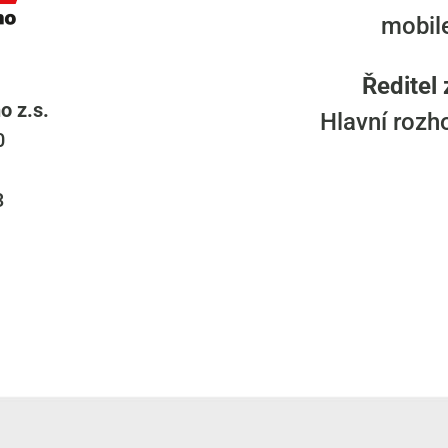
mobil
Ředitel
o z.s.
Hlavní rozh
0
3